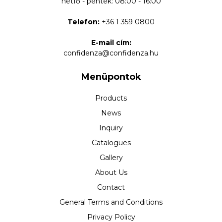
hétfő - péntek: 08:00 - 16:00
Telefon:
+36 1 359 0800
E-mail cím:
confidenza@confidenza.hu
Menüpontok
Products
News
Inquiry
Catalogues
Gallery
About Us
Contact
General Terms and Conditions
Privacy Policy