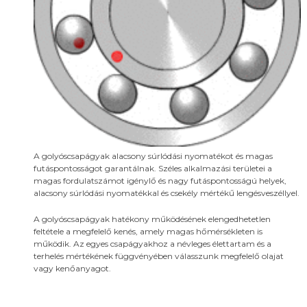
A golyóscsapágyak alacsony súrlódási nyomatékot és magas
futáspontosságot garantálnak. Széles alkalmazási területei a
magas fordulatszámot igénylő és nagy futáspontosságú helyek,
alacsony súrlódási nyomatékkal és csekély mértékű lengésveszéllyel.
A golyóscsapágyak hatékony működésének elengedhetetlen
feltétele a megfelelő kenés, amely magas hőmérsékleten is
működik. Az egyes csapágyakhoz a névleges élettartam és a
terhelés mértékének függvényében válasszunk megfelelő olajat
vagy kenőanyagot.