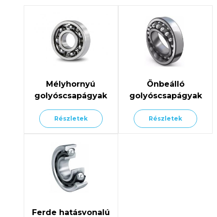
Mélyhornyú
Önbeálló
golyóscsapágyak
golyóscsapágyak
Részletek
Részletek
Ferde hatásvonalú